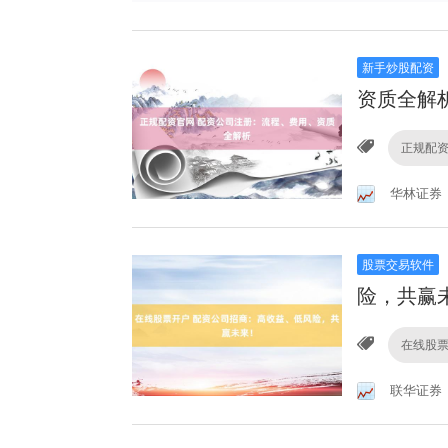
新手炒股配资
资质全解
正规配
华林证券
股票交易软件
险，共赢
在线股
联华证券