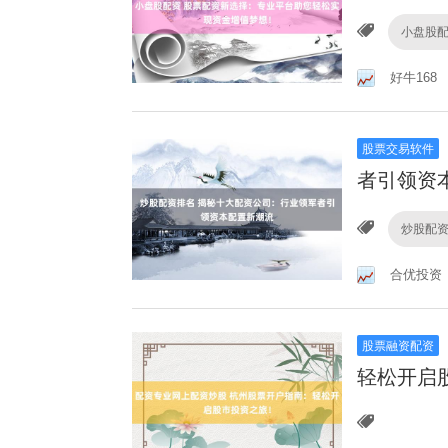
小盘股
好牛168
股票交易软件
者引领资
炒股配
合优投资
股票融资配资
轻松开启