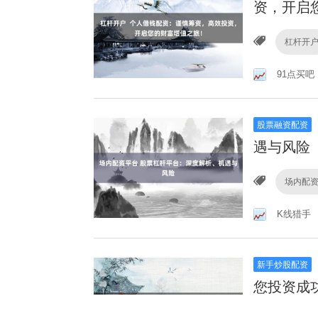
资，开启
杠杆开
91点买吧
股票融资配资
遇与风险
场内配
K线猎手
新手炒股配资
您投资成